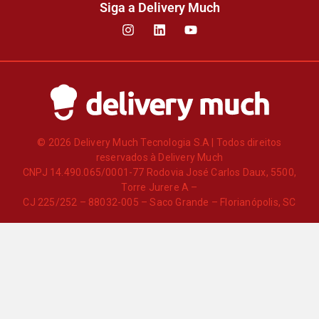
Siga a Delivery Much
© 2026 Delivery Much Tecnologia S.A | Todos direitos
reservados à Delivery Much
CNPJ 14.490.065/0001-77 Rodovia José Carlos Daux, 5500,
Torre Jurere A –
CJ 225/252 – 88032-005 – Saco Grande – Florianópolis, SC