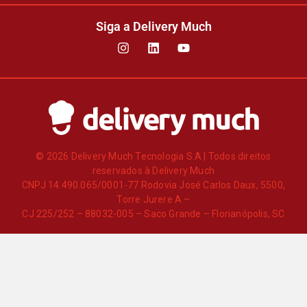
Siga a Delivery Much
© 2026 Delivery Much Tecnologia S.A | Todos direitos
reservados à Delivery Much
CNPJ 14.490.065/0001-77 Rodovia José Carlos Daux, 5500,
Torre Jurere A –
CJ 225/252 – 88032-005 – Saco Grande – Florianópolis, SC