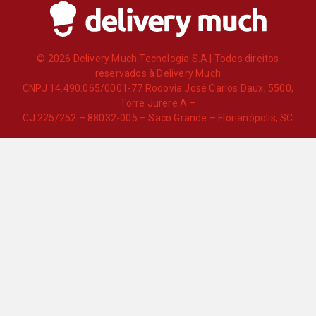
© 2026 Delivery Much Tecnologia S.A | Todos direitos
reservados à Delivery Much
CNPJ 14.490.065/0001-77 Rodovia José Carlos Daux, 5500,
Torre Jurere A –
CJ 225/252 – 88032-005 – Saco Grande – Florianópolis, SC