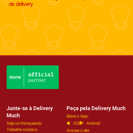
de delivery.
Junte-se à Delivery
Peça pela Delivery Much
Much
Baixe o App:
Seja um franqueado
IOS
Android
Trabalhe conosco
Acesse o site