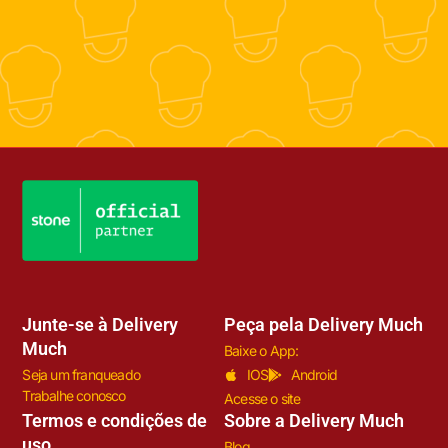
Junte-se à Delivery
Peça pela Delivery Much
Much
Baixe o App:
Seja um franqueado
IOS
Android
Trabalhe conosco
Acesse o site
Termos e condições de
Sobre a Delivery Much
uso
Blog