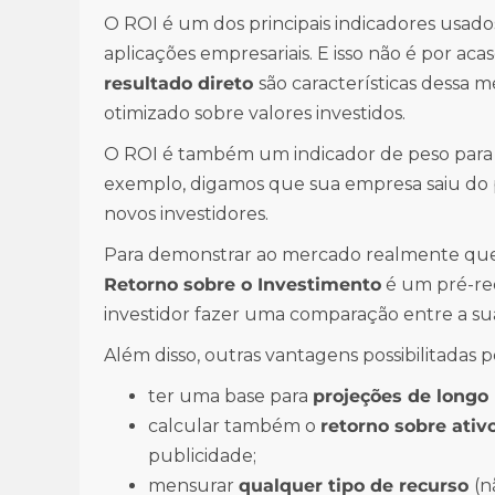
O ROI é um dos principais indicadores usad
aplicações empresariais. E isso não é por aca
resultado direto
são características dessa 
otimizado sobre valores investidos.
O ROI é também um indicador de peso par
exemplo, digamos que sua empresa saiu do p
novos investidores.
Para demonstrar ao mercado realmente que
Retorno sobre o Investimento
é um pré-requ
investidor fazer uma comparação entre a su
Além disso, outras vantagens possibilitadas p
ter uma base para
projeções de longo
calcular também o
retorno sobre ativ
publicidade;
mensurar
qualquer tipo de recurso
(n