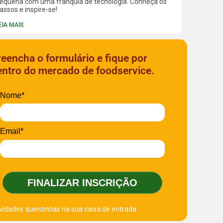
equena com uma franquia de tecnologia. Conheça os
assos e inspire-se!
EIA MAIS
reencha o formulário e fique por
entro do mercado de foodservice.
Nome*
Email*
FINALIZAR INSCRIÇÃO
vidades quentinhas na sua caixa de entrada.