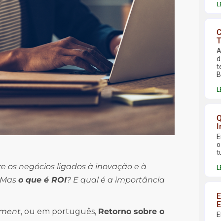
L
C
T
A
d
t
B
L
Q
I
E
o
t
e os negócios ligados à inovação e à
L
. Mas
o que é ROI
? E qual é a importância
E
E
iment
, ou em português,
Retorno sobre o
E