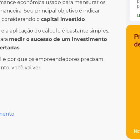
p
formance econômica usado para mensurar os
p
anceira. Seu principal objetivo é indicar
L
considerando o
capital investido
.
s e a aplicação do cálculo é bastante simples.
P
para
medir o sucesso de um investimento
d
certadas
.
I e por que os empreendedores precisam
to, você vai ver:
imento
No