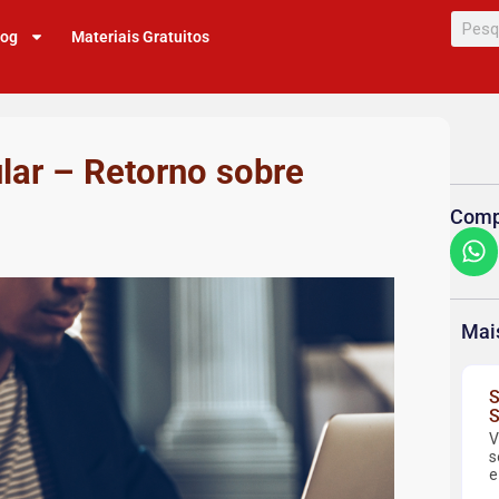
log
Materiais Gratuitos
lar – Retorno sobre
Compa
Mai
S
S
V
s
e