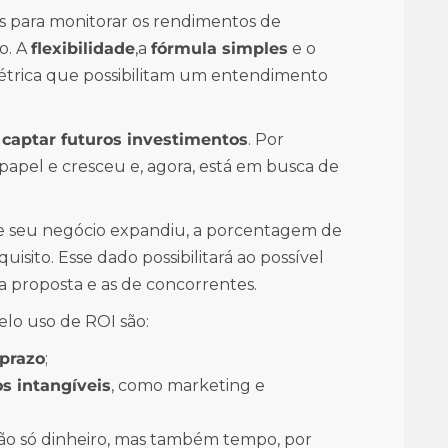
os para monitorar os rendimentos de
so. A
flexibilidade
,a
fórmula simples
e o
métrica que possibilitam um entendimento
a
captar futuros investimentos
. Por
apel e cresceu e, agora, está em busca de
 seu negócio expandiu, a porcentagem de
isito. Esse dado possibilitará ao possível
a proposta e as de concorrentes.
elo uso de ROI são:
 prazo
;
os intangíveis
, como marketing e
ão só dinheiro, mas também tempo, por