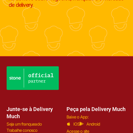
de delivery.
Junte-se à Delivery
Peça pela Delivery Much
Much
Baixe o App:
Seja um franqueado
IOS
Android
Trabalhe conosco
Acesse o site