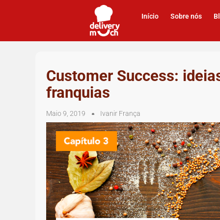
Início
Sobre nós
B
Customer Success: ideias
franquias
Maio 9, 2019
Ivanir França