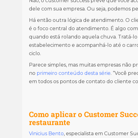
Não, o customer success prevê que você ac
dele com sua empresa. Ou seja, podemos pe
Há então outra lógica de atendimento. O cl
é o foco central do atendimento. É algo como
quando está rolando aquela chuva. Tratá-lo
estabelecimento e acompanhá-lo até o carro a
ciclo.
Parece simples, mas muitas empresas não p
no
primeiro conteúdo desta série
. “Você pr
em todos os pontos de contato do cliente c
Como aplicar o Customer Succe
restaurante
Vinicius Bento
, especialista em Customer Suc