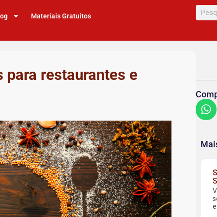
log
Materiais Gratuitos
 para restaurantes e
Compa
Mai
S
S
V
s
e