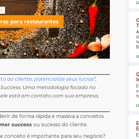
L
C
T
A
d
t
B
L
Q
 ao cliente, potencialize seus lucros
“,
I
E
 Success. Uma metodologia focada no
o
 ele está em contato com sua empresa,
t
L
rir de forma rápida e massiva a conceitos
E
mer success
ou sucesso do cliente.
E
E
e conceito é importante para seu negócio?