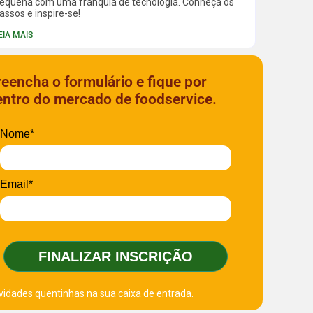
equena com uma franquia de tecnologia. Conheça os
assos e inspire-se!
EIA MAIS
reencha o formulário e fique por
entro do mercado de foodservice.
Nome*
Email*
FINALIZAR INSCRIÇÃO
vidades quentinhas na sua caixa de entrada.