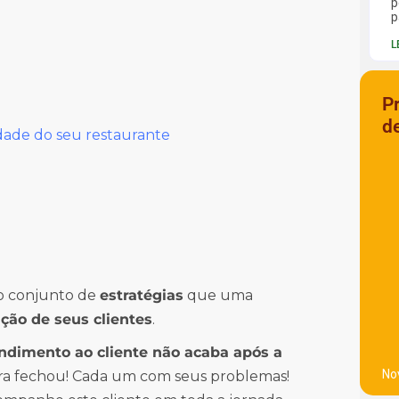
p
p
L
P
d
idade do seu restaurante
 o conjunto de
estratégias
que uma
ação de seus clientes
.
ndimento ao cliente não acaba após a
No
gora fechou! Cada um com seus problemas!