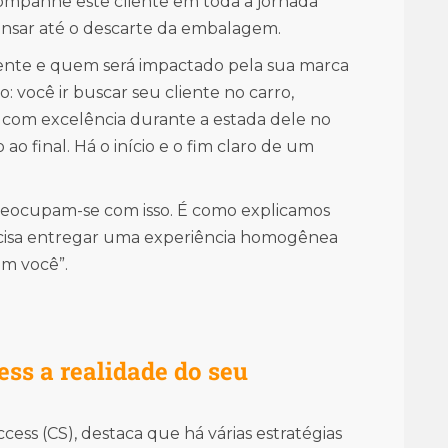
ompanhe este cliente em toda a jornada
nsar até o descarte da embalagem.
iente e quem será impactado pela sua marca
: você ir buscar seu cliente no carro,
 com excelência durante a estada dele no
o final. Há o início e o fim claro de um
reocupam-se com isso. É como explicamos
ecisa entregar uma experiência homogênea
om você”.
ss a realidade do seu
cess (CS), destaca que há várias estratégias