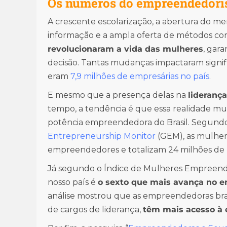
Os números do empreendedoris
A crescente escolarização, a abertura do me
informação e a ampla oferta de métodos con
revolucionaram a vida das mulheres
, gar
decisão. Tantas mudanças impactaram signi
eram
7,9 milhões de empresárias no país
.
E mesmo que a presença delas na
lideranç
tempo, a tendência é que essa realidade mu
potência empreendedora do Brasil. Segundo 
Entrepreneurship Monitor
(GEM), as mulhere
empreendedores e totalizam 24 milhões de 
Já segundo o Índice de Mulheres Empreende
nosso país é
o sexto que mais avança no 
análise mostrou que as empreendedoras bras
de cargos de liderança,
têm mais acesso à 