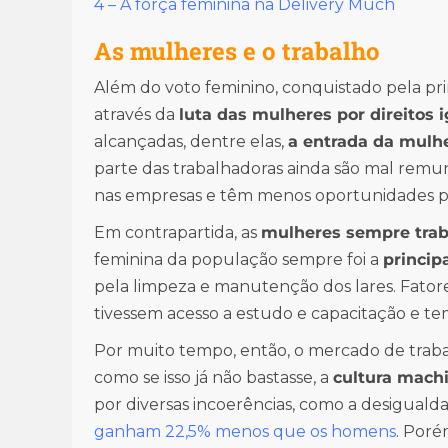
4 – A força feminina na Delivery Much
As mulheres e o trabalho
Além do voto feminino, conquistado pela pri
através da
luta das mulheres por direitos i
alcançadas, dentre elas,
a entrada da mulh
parte das trabalhadoras ainda são mal remu
nas empresas e têm menos oportunidades par
Em contrapartida, as
mulheres sempre tra
feminina da população sempre foi a
princip
pela limpeza e manutenção dos lares. Fato
tivessem acesso a estudo e capacitação e tem
Por muito tempo, então, o mercado de trabal
como se isso já não bastasse, a
cultura mach
por diversas incoerências, como a desigualda
ganham 22,5% menos que os homens
. Poré