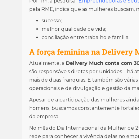
Por fim, a pesquisa “
Empreendedoras e Seus
pela RME, indica que as mulheres buscam,
sucesso;
melhor qualidade de vida;
conciliação entre trabalho e família.
A força feminina na Delivery
Atualmente, a
Delivery Much conta com 3
são responsáveis diretas por unidades – há
mais de duas franquias. E também são várias a
operacionais e de divulgação e gestão da ma
Apesar de a participação das mulheres aind
homens, buscamos constantemente fortale
da empresa.
No mês do Dia Internacional da Mulher de 
rede para conhecer a vivência delas no emp