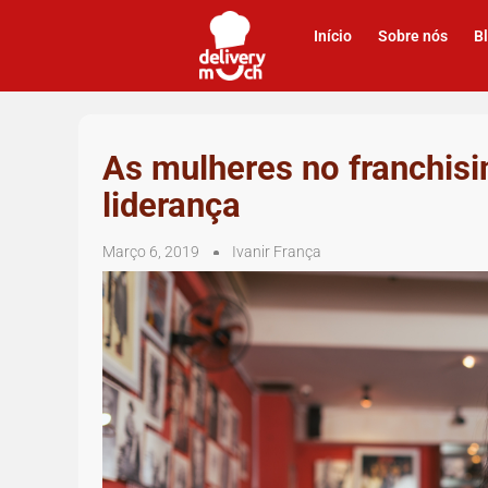
Início
Sobre nós
B
As mulheres no franchisi
liderança
Março 6, 2019
Ivanir França