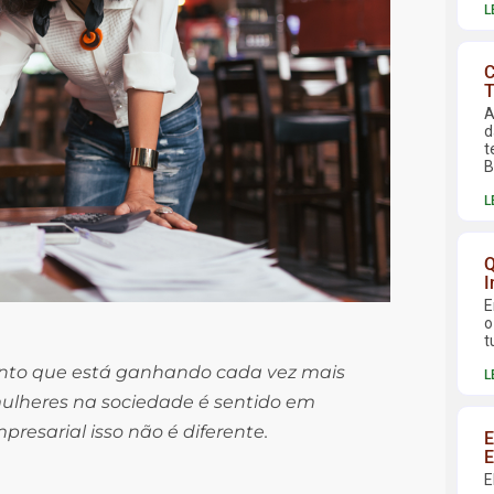
L
C
T
A
d
t
B
L
Q
I
E
o
t
nto que está ganhando cada vez mais
L
mulheres na sociedade é sentido em
presarial isso não é diferente.
E
E
E