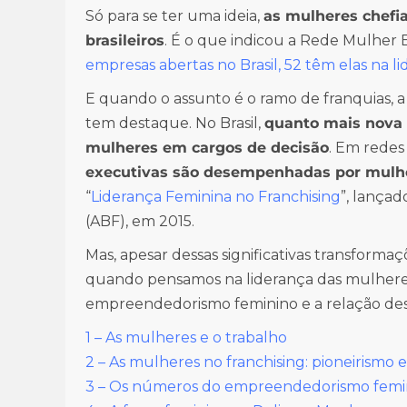
Só para se ter uma ideia,
as mulheres chefi
brasileiros
. É o que indicou a Rede Mulhe
empresas abertas no Brasil, 52 têm elas na l
E quando o assunto é o ramo de franquias, 
tem destaque. No Brasil,
quanto mais nova 
mulheres em cargos de decisão
. Em redes
executivas são desempenhadas por mulh
“
Liderança Feminina no Franchising
”, lançad
(ABF), em 2015.
Mas, apesar dessas significativas transforma
quando pensamos na liderança das mulheres.
empreendedorismo feminino e a relação des
1 – As mulheres e o trabalho
2 – As mulheres no franchising: pioneirismo e
3 – Os números do empreendedorismo femin