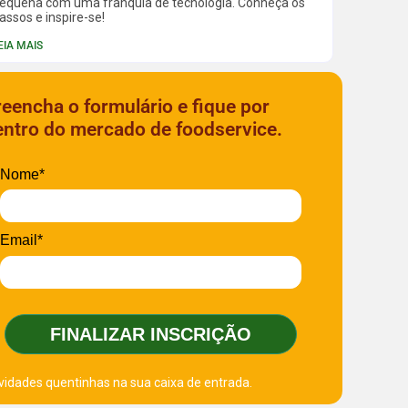
equena com uma franquia de tecnologia. Conheça os
assos e inspire-se!
EIA MAIS
reencha o formulário e fique por
entro do mercado de foodservice.
Nome*
Email*
FINALIZAR INSCRIÇÃO
vidades quentinhas na sua caixa de entrada.