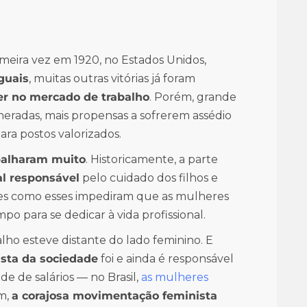
meira vez em 1920, no Estados Unidos,
guais
, muitas outras vitórias já foram
er no mercado de trabalho
. Porém, grande
neradas, mais propensas a sofrerem assédio
a postos valorizados.
balharam muito
. Historicamente, a parte
al responsável
pelo cuidado dos filhos e
res como esses impediram que as mulheres
po para se dedicar à vida profissional.
ho esteve distante do lado feminino. E
ista da sociedade
foi e ainda é responsável
de de salários — no Brasil,
as mulheres
m,
a corajosa movimentação feminista