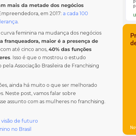
p
am mais da metade dos negócios
p
r Empreendedora, em 2017:
a cada 100
L
iderança
.
a curva feminina na mudança dos negócios
P
a franqueadora, maior é a presença de
d
 com até cinco anos,
40% das funções
eres
. Isso é que o mostrou o estudo
o pela Associação Brasileira de Franchising
ções, ainda há muito o que ser melhorado
 Neste post, vamos falar sobre
se assunto com as mulheres no franchising.
 visão de futuro
No
ino no Brasil