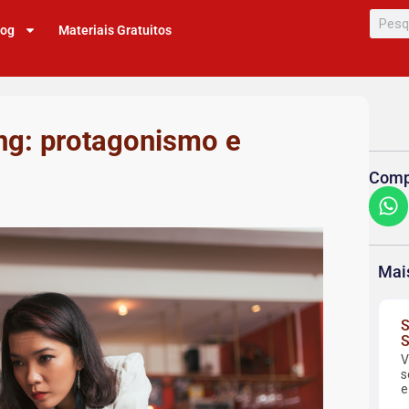
log
Materiais Gratuitos
ng: protagonismo e
Compa
Mai
S
S
V
s
e