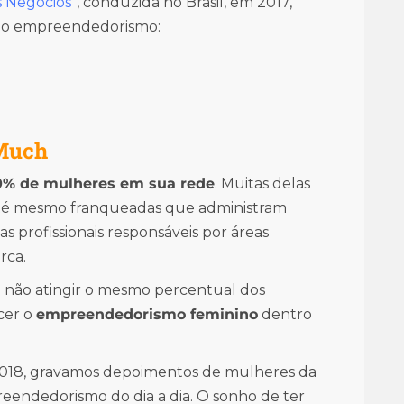
 Negócios
”, conduzida no Brasil, em 2017,
 no empreendedorismo:
 Much
0% de mulheres em sua rede
. Muitas delas
 até mesmo franqueadas que administram
s profissionais responsáveis por áreas
rca.
a não atingir o mesmo percentual dos
cer o
empreendedorismo feminino
dentro
2018, gravamos depoimentos de mulheres da
reendedorismo do dia a dia. O sonho de ter