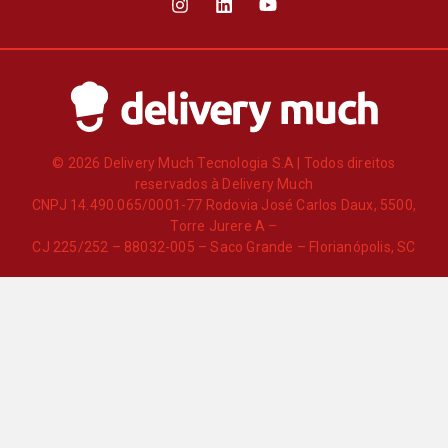
© 2026 Delivery Much Tecnologia S.A | Todos direitos
reservados à Delivery Much
CNPJ 14.490.065/0001-77 Rodovia José Carlos Daux, 5500,
Torre Jurere A –
CJ 225/252 – 88032-005 – Saco Grande – Florianópolis, SC