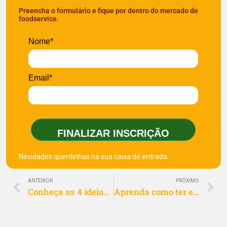
Preencha o formulário e fique por dentro do mercado de
foodservice.
Nome*
Email*
FINALIZAR INSCRIÇÃO
Novidades quentinhas na sua caixa de entrada.
ANTERIOR
PRÓXIMO
Conheça as 4 ideias de negócio mais bem sucedidas dos últimos tempos
Aprenda como ter estabilidade financeira empresarial em 5 passos