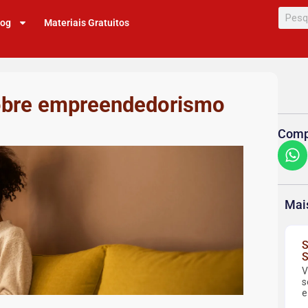
log
Materiais Gratuitos
sobre empreendedorismo
Compa
Mai
S
S
V
s
e