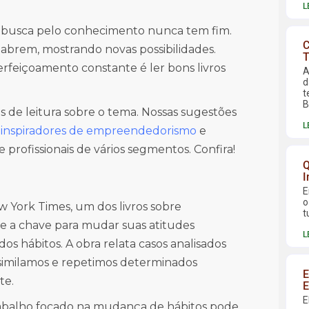
L
busca pelo conhecimento nunca tem fim.
C
abrem, mostrando novas possibilidades.
T
rfeiçoamento constante é ler bons livros
A
d
t
B
cas de leitura sobre o tema. Nossas sugestões
L
inspiradores de empreendedorismo
e
 profissionais de vários segmentos. Confira!
Q
I
E
o
w York Times, um dos livros sobre
t
 a chave para mudar suas atitudes
L
os hábitos. A obra relata casos analisados
similamos e repetimos determinados
E
te.
E
E
rabalho focado na mudança de hábitos pode