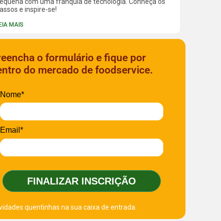
equena com uma franquia de tecnologia. Conheça os
assos e inspire-se!
EIA MAIS
reencha o formulário e fique por
entro do mercado de foodservice.
Nome*
Email*
FINALIZAR INSCRIÇÃO
vidades quentinhas na sua caixa de entrada.