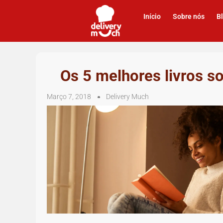
Início
Sobre nós
B
Os 5 melhores livros 
Março 7, 2018
Delivery Much