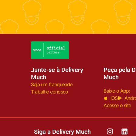
Junte-se à Delivery
Peça pela D
Much
Much
Seja um franqueado
Baixe o App:
Trabalhe conosco
IOS
Andr
Acesse o site
Siga a Delivery Much