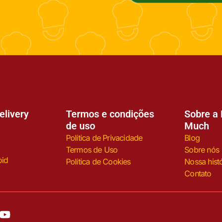
elivery
Termos e condições
Sobre a 
de uso
Much
Política de Privacidade
Blog
Termos de Uso
Sobre nós
oid
Política de Cookies
Nossa histó
Contato