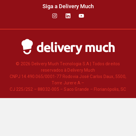
Siga a Delivery Much
© 2026 Delivery Much Tecnologia S.A | Todos direitos
reservados à Delivery Much
CNPJ 14.490.065/0001-77 Rodovia José Carlos Daux, 5500,
Torre Jurere A –
CJ 225/252 – 88032-005 – Saco Grande – Florianópolis, SC