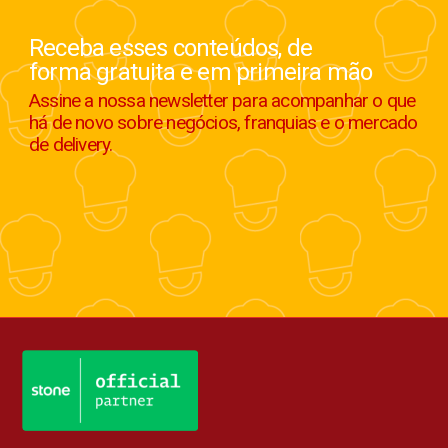
Receba esses conteúdos, de
forma gratuita e em primeira mão
Assine a nossa newsletter para acompanhar o que
há de novo sobre negócios, franquias e o mercado
de delivery.