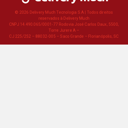
© 2026 Delivery Much Tecnologia S.A | Todos direitos
reservados à Delivery Much
CNPJ 14.490.065/0001-77 Rodovia José Carlos Daux, 5500,
Torre Jurere A –
CJ 225/252 – 88032-005 – Saco Grande – Florianópolis, SC