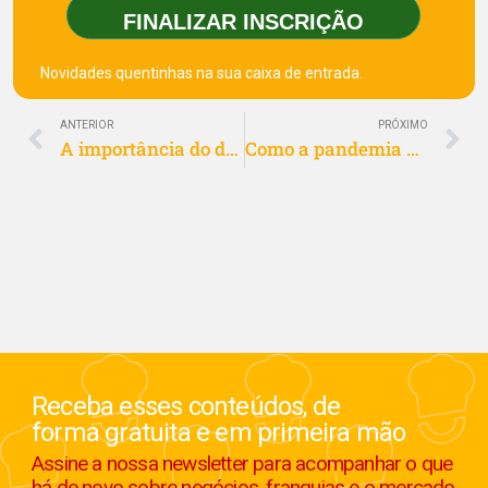
FINALIZAR INSCRIÇÃO
Novidades quentinhas na sua caixa de entrada.
ANTERIOR
PRÓXIMO
A importância do delivery para pequenos negócios
Como a pandemia afetou o food service em 2020
Receba esses conteúdos, de
forma gratuita e em primeira mão
Assine a nossa newsletter para acompanhar o que
há de novo sobre negócios, franquias e o mercado