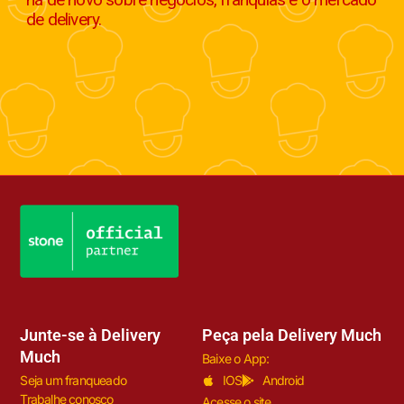
de delivery.
Junte-se à Delivery
Peça pela Delivery Much
Much
Baixe o App:
Seja um franqueado
IOS
Android
Trabalhe conosco
Acesse o site