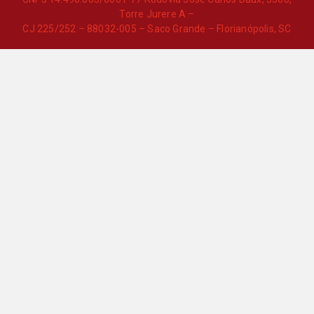
Torre Jurere A –
CJ 225/252 – 88032-005 – Saco Grande – Florianópolis, SC