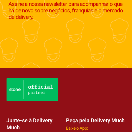
Assine a nossa newsletter para acompanhar o que
há de novo sobre negócios, franquias e o mercado
de delivery.
Junte-se à Delivery
Peça pela Delivery Much
Much
Baixe o App: