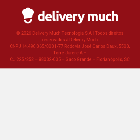
© 2026 Delivery Much Tecnologia S.A | Todos direitos
reservados à Delivery Much
CNPJ 14.490.065/0001-77 Rodovia José Carlos Daux, 5500,
Torre Jurere A –
CJ 225/252 – 88032-005 – Saco Grande – Florianópolis, SC