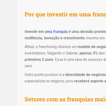
ç
ã
Por que investir em uma fran
o
r
e
q
Investir em
uma franquia
é uma decisão promi
u
resiliência, inovação e crescimento
, mesmo em 
i
Afinal, o franchising oferece um
modelo de negó
n
investidores. Segundo o Sebrae,
apenas 3%
das 
t
a
primeiros 2 anos
. Essa é uma taxa de sucesso 
d
zero.
a
Outro ponto positivo é a
diversidade de negócio
d
especialista no negócio, pois
receberá suporte 
e
r
é
Setores com as franquias mai
p
l