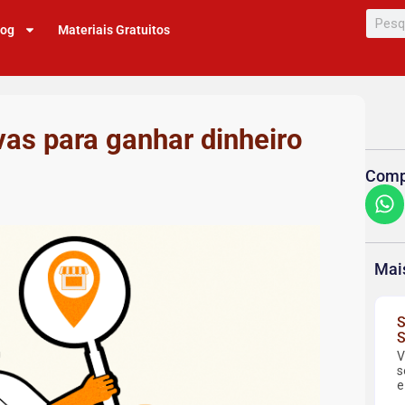
log
Materiais Gratuitos
vas para ganhar dinheiro
Compa
Mai
S
S
V
s
e