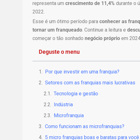
representa um
crescimento de 11,4%
durante o 
2022.
D
Esse é um ótimo período para
conhecer as fran
e
tornar um franqueado
. Continue a leitura e
descu
s
começar o tão sonhado
negócio próprio
em 2024
c
u
Deguste o menu
b
r
Por que investir em uma franquia?
a
o
Setores com as franquias mais lucrativas
f
Tecnologia e gestão
a
s
Indústria
c
Microfranquia
í
n
Como funcionam as microfranquias?
i
5 micro franquias boas e baratas para voc