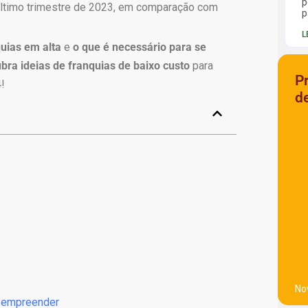
p
último trimestre de 2023, em comparação com
p
L
quias em alta
e
o que é necessário para se
bra ideias de franquias de baixo custo
para
P
!
d
No
ê empreender