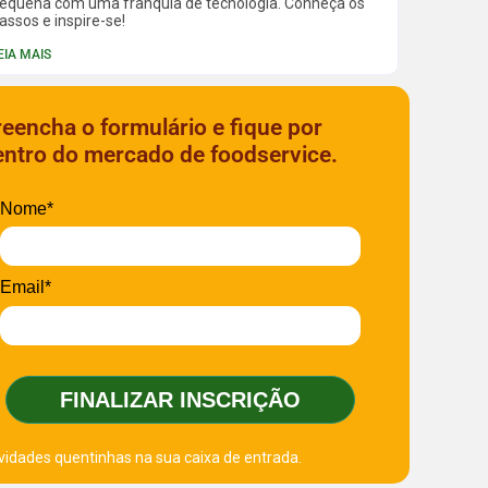
equena com uma franquia de tecnologia. Conheça os
assos e inspire-se!
EIA MAIS
reencha o formulário e fique por
entro do mercado de foodservice.
Nome*
Email*
FINALIZAR INSCRIÇÃO
vidades quentinhas na sua caixa de entrada.