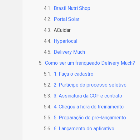
o
d
Brasil Nutri Shop
o
Portal Solar
l
ACuidar
u
x
Hyperlocal
o
Delivery Much
c
o
Como ser um franqueado Delivery Much?
m
1. Faça o cadastro
n
o
2. Participe do processo seletivo
s
3. Assinatura da COF e contrato
s
a
4. Chegou a hora do treinamento
c
5. Preparação de pré-lançamento
o
l
6. Lançamento do aplicativo
e