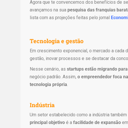
Agora que te convencemos dos benefícios de se
i
avançamos na sua
pesquisa das franquias barat
c
lista com as projeções feitas pelo jornal
Econom
a
s
d
e
Tecnologia e gestão
r
Em crescimento exponencial, o mercado a cada di
e
gestão, inovar processos e se destacar da conco
l
ó
Nesse cenário, as
startups estão migrando para
g
negócio padrão. Assim,
o empreendedor foca na
i
tecnologia própria
.
o
s
,
Indústria
o
Um setor estabelecido como a indústria também n
n
d
principal objetivo
é a
facilidade de expansão
em 