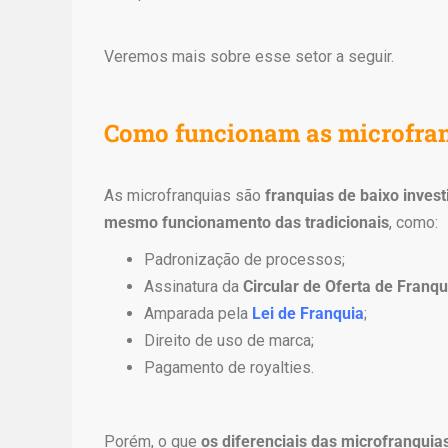
l
i
Veremos mais sobre esse setor a seguir.
c
a
s
Como funcionam as microfra
d
e
r
As microfranquias são
franquias de baixo inves
e
mesmo funcionamento das tradicionais
, como:
l
ó
Padronização de processos;
g
Assinatura da
Circular de Oferta de Franqu
i
Amparada pela
Lei de Franquia
;
o
Direito de uso de marca;
s
Pagamento de royalties.
d
e
l
Porém, o que
os diferenciais das microfranquia
u