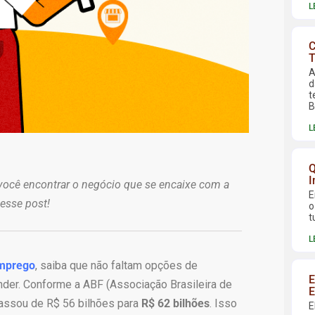
L
C
T
A
d
t
B
L
Q
I
 você encontrar o negócio que se encaixe com a
E
nesse post!
o
t
L
emprego
, saiba que não faltam opções de
E
nder. Conforme a ABF (Associação Brasileira de
E
assou de R$ 56 bilhões para
R$ 62 bilhões
. Isso
E