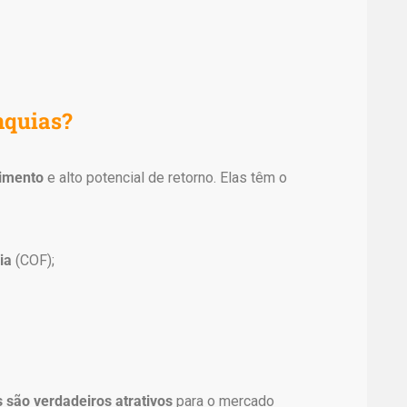
nquias?
timento
e alto potencial de retorno. Elas têm o
ia
(COF);
s são verdadeiros atrativos
para o mercado