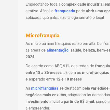
e
Empacotando toda a
complexidade industrial e
v
atrativo. Afinal, o
franqueado
pode
abrir uma op
o
soluções que antes não chegariam até o local.
c
ê
p
Microfranquia
o
d
As micro ou mini franquias estão em alta. Confor
e
as áreas de
alimentação
, saúde, beleza, bem-es
c
2024
.
o
m
De acordo coma ABF, 61% das redes de
franquia
p
entre 18 a 36 meses
. Já com as
microfranquias 
r
é esperado entre
12 e 18 meses
.
a
As
microfranquias
se destacam pela
variedade 
r
negócios mais enxutos
r
, adaptados às demandas d
é
investimento inicial a partir de R$ 5 mil
, sendo 
p
a empreender.