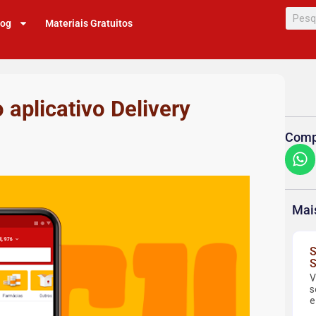
log
Materiais Gratuitos
aplicativo Delivery
Compa
Mai
S
S
V
s
e