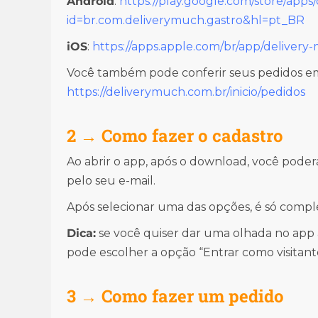
Android
:
https://play.google.com/store/apps/
id=br.com.deliverymuch.gastro&hl=pt_BR
iOS
:
https://apps.apple.com/br/app/delivery
Você também pode conferir seus pedidos em
https://deliverymuch.com.br/inicio/pedidos
2 → Como fazer o cadastro
Ao abrir o app, após o download, você poder
pelo seu e-mail.
Após selecionar uma das opções, é só comple
Dica:
se você quiser dar uma olhada no app 
pode escolher a opção “Entrar como visitant
3 → Como fazer um pedido