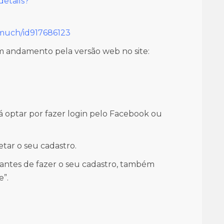
details?
-much/id917686123
 andamento pela versão web no site:
á optar por fazer login pelo Facebook ou
tar o seu cadastro.
antes de fazer o seu cadastro, também
e”.