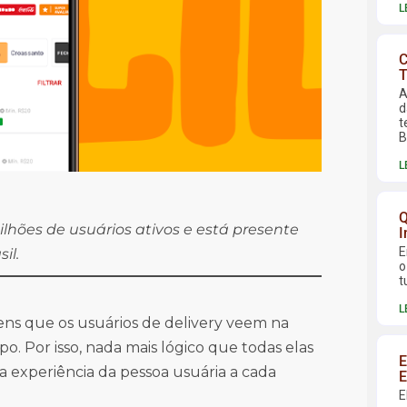
L
C
T
A
d
t
B
L
Q
lhões de usuários ativos e está presente
I
E
sil.
o
t
L
ns que os usuários de delivery veem na
o. Por isso, nada mais lógico que todas elas
E
 experiência da pessoa usuária a cada
E
E