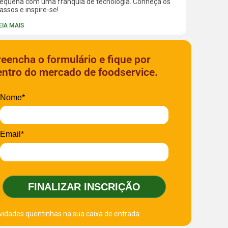
equena com uma franquia de tecnologia. Conheça os
assos e inspire-se!
EIA MAIS
reencha o formulário e fique por
entro do mercado de foodservice.
Nome*
Email*
FINALIZAR INSCRIÇÃO
vidades quentinhas na sua caixa de entrada.