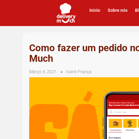
Início
Sobre nós
B
Como fazer um pedido no 
Much
Março 4, 2021
Ivanir França