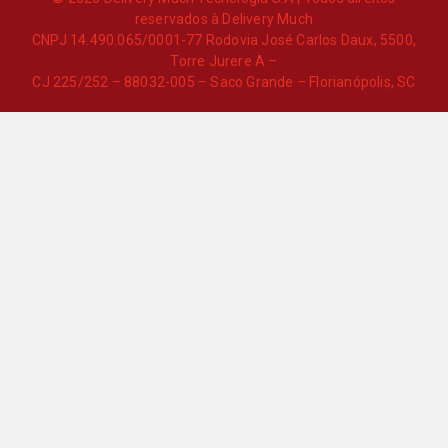
reservados à Delivery Much
CNPJ 14.490.065/0001-77 Rodovia José Carlos Daux, 5500,
Torre Jurere A –
CJ 225/252 – 88032-005 – Saco Grande – Florianópolis, SC