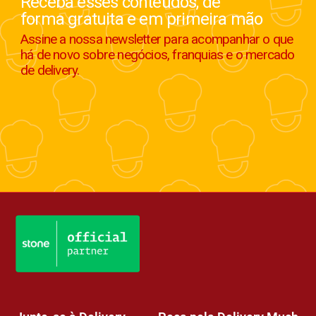
Receba esses conteúdos, de
forma gratuita e em primeira mão
Assine a nossa newsletter para acompanhar o que
há de novo sobre negócios, franquias e o mercado
de delivery.