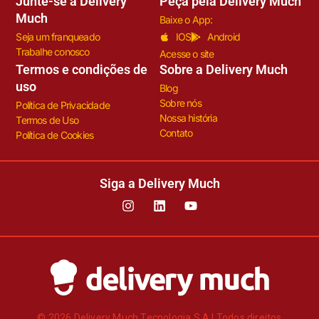
Junte-se à Delivery
Peça pela Delivery Much
Much
Baixe o App:
Seja um franqueado
IOS
Android
Trabalhe conosco
Acesse o site
Termos e condições de
Sobre a Delivery Much
uso
Blog
Sobre nós
Política de Privacidade
Nossa história
Termos de Uso
Contato
Política de Cookies
Siga a Delivery Much
© 2026 Delivery Much Tecnologia S.A | Todos direitos