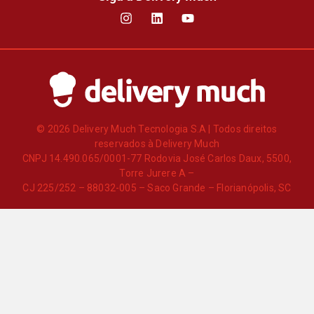
© 2026 Delivery Much Tecnologia S.A | Todos direitos
reservados à Delivery Much
CNPJ 14.490.065/0001-77 Rodovia José Carlos Daux, 5500,
Torre Jurere A –
CJ 225/252 – 88032-005 – Saco Grande – Florianópolis, SC