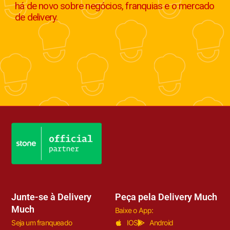
há de novo sobre negócios, franquias e o mercado
de delivery.
Junte-se à Delivery
Peça pela Delivery Much
Much
Baixe o App:
Seja um franqueado
IOS
Android