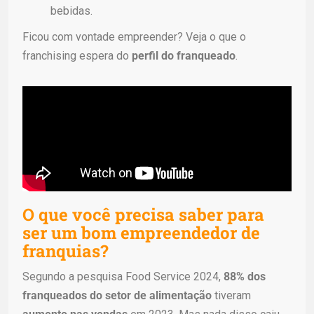
bebidas.
Ficou com vontade empreender? Veja o que o
franchising espera do
perfil do franqueado
.
O que você precisa saber para
ser um bom empreendedor de
franquias?
Segundo a pesquisa Food Service 2024,
88% dos
franqueados
do setor de alimentação
tiveram