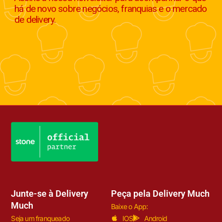
há de novo sobre negócios, franquias e o mercado
de delivery.
Junte-se à Delivery
Peça pela Delivery Much
Much
Baixe o App:
Seja um franqueado
IOS
Android