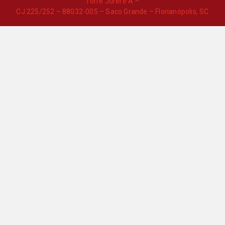
Torre Jurere A –
CJ 225/252 – 88032-005 – Saco Grande – Florianópolis, SC