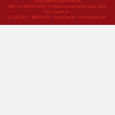
reservados à Delivery Much
CNPJ 14.490.065/0001-77 Rodovia José Carlos Daux, 5500,
Torre Jurere A –
CJ 225/252 – 88032-005 – Saco Grande – Florianópolis, SC